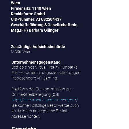
Wien
Firmensitz: 1140 Wien
Rechtsform: GmbH
UID-Nummer: ATU82204437
Geschäftsführung & Gesellschafterin:
Mag.(FH) Barbara Ollinger
Zuständige Aufsichtsbehörde
MA36 Wien
Unternehmensgegenstand
Betrieb eines Virtual-Reality-Funparks,
Freizeit-Unterhaltungsdienstleistungen
insbesondere VR Gaming
Plattform der EU-Kommission zur
Online-Streitbeilegung (OS):
https://ec.europa.eu/consumers/odr/
.
Sie können allfällige Beschwerde auch
an die oben angegebene E-Mail-
Adresse richten.