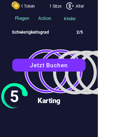
1 Token
1 Sitze
Alter
Fliegen
Action
Kinder
Schwierigkeitsgrad
2/5
Jetzt Buchen
5
Karting