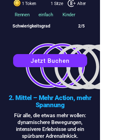
1 Token
1 Sitze
Alter
Rennen
einfach
Kinder
Schwierigkeitsgrad
2/5
Jetzt Buchen
2. Mittel – Mehr Action, mehr
Spannung
Für alle, die etwas mehr wollen:
dynamischere Bewegungen,
intensivere Erlebnisse und ein
spürbarer Adrenalinkick.